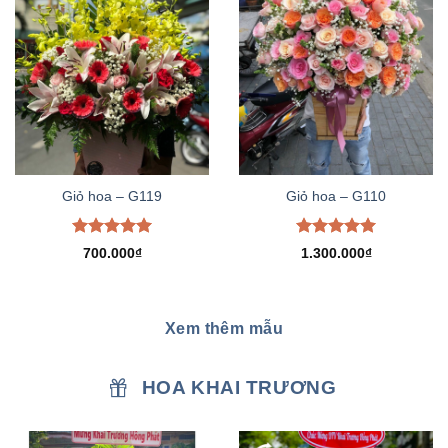
Giỏ hoa – G119
Giỏ hoa – G110
Được xếp
Được xếp
700.000
₫
1.300.000
₫
hạng
5.00
hạng
5.00
5 sao
5 sao
Xem thêm mẫu
HOA KHAI TRƯƠNG