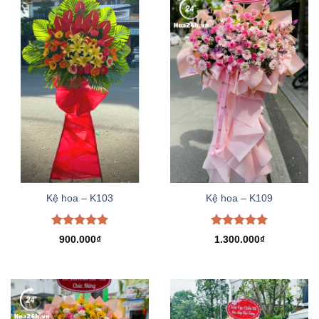
Kệ hoa – K103
Kệ hoa – K109
Được xếp
Được xếp
900.000
₫
1.300.000
₫
hạng
5.00
hạng
5.00
5 sao
5 sao