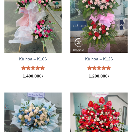
Kệ hoa – K106
Kệ hoa – K126
Được xếp
Được xếp
1.400.000
₫
1.200.000
₫
hạng
5.00
hạng
5.00
5 sao
5 sao