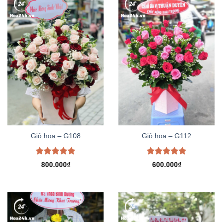
Giỏ hoa – G108
Giỏ hoa – G112
Được xếp
Được xếp
800.000
₫
600.000
₫
hạng
5.00
hạng
5.00
5 sao
5 sao