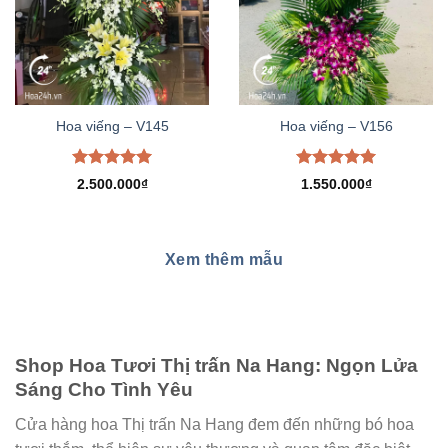
Hoa viếng – V145
Hoa viếng – V156
Được xếp
Được xếp
2.500.000
₫
1.550.000
₫
hạng
5.00
hạng
5.00
5 sao
5 sao
Xem thêm mẫu
Shop Hoa Tươi Thị trấn Na Hang: Ngọn Lửa
Sáng Cho Tình Yêu
Cửa hàng hoa Thị trấn Na Hang đem đến những bó hoa