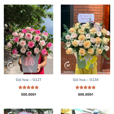
Giỏ hoa – G127
Giỏ hoa – G134
Được xếp
Được xếp
500.000
₫
600.000
₫
hạng
5.00
hạng
5.00
5 sao
5 sao