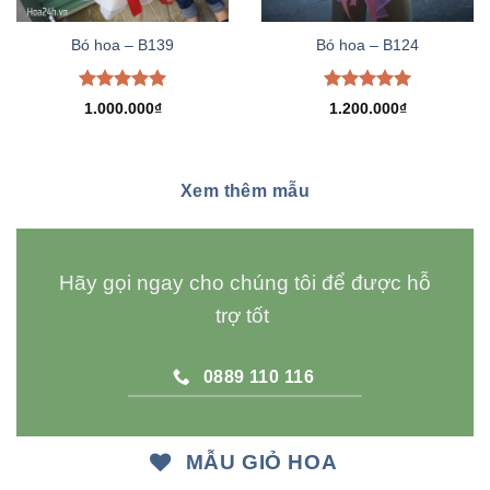
Bó hoa – B139
Bó hoa – B124
Được xếp
Được xếp
1.000.000
₫
1.200.000
₫
hạng
5.00
hạng
5.00
5 sao
5 sao
Xem thêm mẫu
Hãy gọi ngay cho chúng tôi để được hỗ
trợ tốt
0889 110 116
MẪU GIỎ HOA