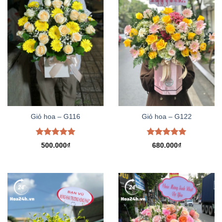
Giỏ hoa – G116
Giỏ hoa – G122
Được xếp
Được xếp
500.000
₫
680.000
₫
hạng
5.00
hạng
5.00
5 sao
5 sao