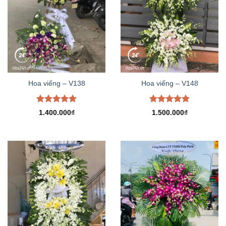
Hoa viếng – V138
Hoa viếng – V148
Được xếp
Được xếp
1.400.000
₫
1.500.000
₫
hạng
5.00
hạng
5.00
5 sao
5 sao