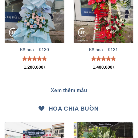
Kệ hoa – K130
Kệ hoa – K131
Được xếp
Được xếp
1.200.000
₫
1.400.000
₫
hạng
5.00
hạng
5.00
5 sao
5 sao
Xem thêm mẫu
HOA CHIA BUỒN