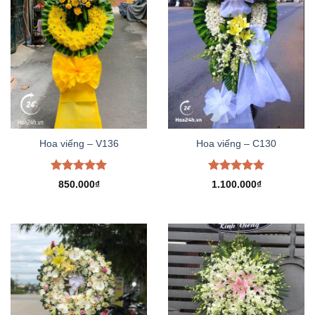
Hoa viếng – V136
Hoa viếng – C130
Được xếp
Được xếp
850.000
₫
1.100.000
₫
hạng
5.00
hạng
5.00
5 sao
5 sao