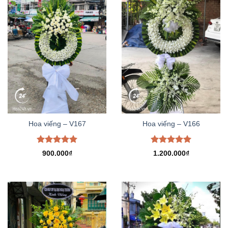
Hoa viếng – V167
Hoa viếng – V166
Được xếp
Được xếp
900.000
₫
1.200.000
₫
hạng
5.00
hạng
5.00
5 sao
5 sao