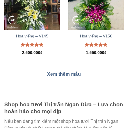
Hoa viếng – V145
Hoa viếng – V156
Được xếp
Được xếp
2.500.000
₫
1.550.000
₫
hạng
5.00
hạng
5.00
5 sao
5 sao
Xem thêm mẫu
Shop hoa tươi Thị trấn Ngan Dừa – Lựa chọn
hoàn hảo cho mọi dịp
Nếu bạn đang tìm kiếm một shop hoa tươi Thị trấn Ngan