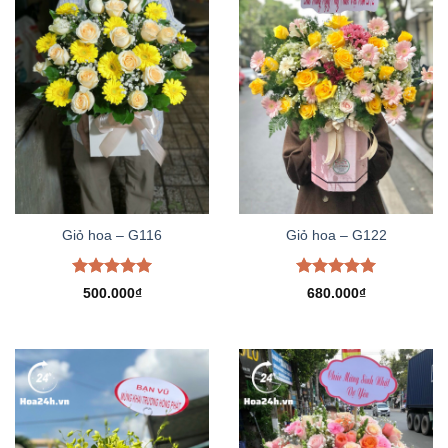
Giỏ hoa – G116
Giỏ hoa – G122
Được xếp
Được xếp
500.000
₫
680.000
₫
hạng
5.00
hạng
5.00
5 sao
5 sao