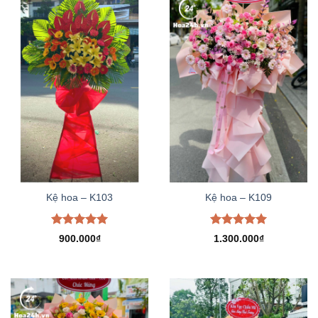
Kệ hoa – K103
Kệ hoa – K109
Được xếp
Được xếp
900.000
₫
1.300.000
₫
hạng
5.00
hạng
5.00
5 sao
5 sao