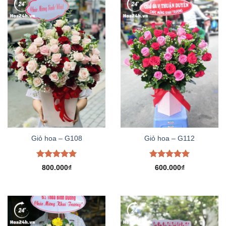
Giỏ hoa – G108
Giỏ hoa – G112
Được xếp
Được xếp
800.000
₫
600.000
₫
hạng
5.00
hạng
5.00
5 sao
5 sao