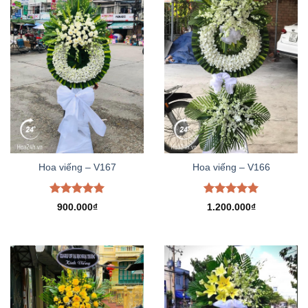
Hoa viếng – V167
Hoa viếng – V166
Được xếp
Được xếp
900.000
₫
1.200.000
₫
hạng
5.00
hạng
5.00
5 sao
5 sao