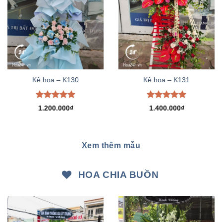
Kệ hoa – K130
Kệ hoa – K131
Được xếp
Được xếp
1.200.000
₫
1.400.000
₫
hạng
5.00
hạng
5.00
5 sao
5 sao
Xem thêm mẫu
HOA CHIA BUỒN