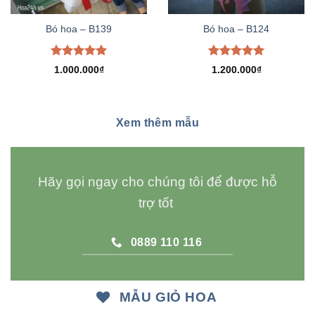
Bó hoa – B139
Bó hoa – B124
Được xếp
Được xếp
1.000.000
₫
1.200.000
₫
hạng
5.00
hạng
5.00
5 sao
5 sao
Xem thêm mẫu
Hãy gọi ngay cho chúng tôi để được hỗ
trợ tốt
0889 110 116
MẪU GIỎ HOA