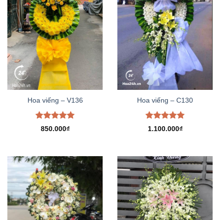
Hoa viếng – V136
Hoa viếng – C130
Được xếp
Được xếp
850.000
₫
1.100.000
₫
hạng
5.00
hạng
5.00
5 sao
5 sao