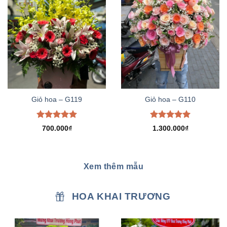
Giỏ hoa – G119
Giỏ hoa – G110
Được xếp
Được xếp
700.000
₫
1.300.000
₫
hạng
5.00
hạng
5.00
5 sao
5 sao
Xem thêm mẫu
HOA KHAI TRƯƠNG