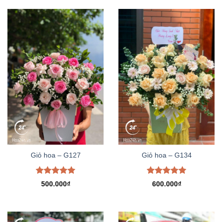
Giỏ hoa – G127
Giỏ hoa – G134
Được xếp
Được xếp
500.000
₫
600.000
₫
hạng
5.00
hạng
5.00
5 sao
5 sao