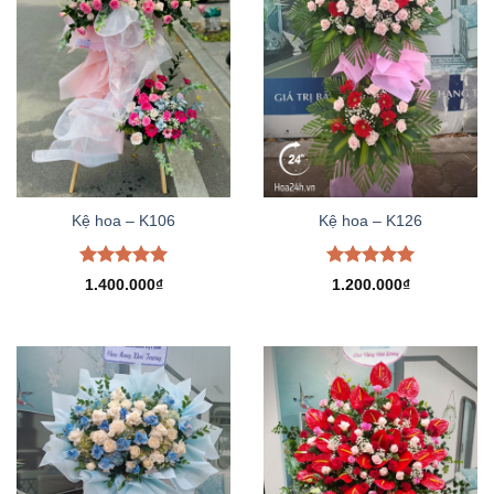
Kệ hoa – K106
Kệ hoa – K126
Được xếp
Được xếp
1.400.000
₫
1.200.000
₫
hạng
5.00
hạng
5.00
5 sao
5 sao