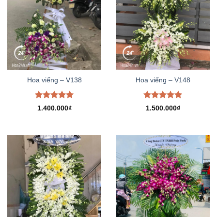
Hoa viếng – V138
Hoa viếng – V148
Được xếp
Được xếp
1.400.000
₫
1.500.000
₫
hạng
5.00
hạng
5.00
5 sao
5 sao