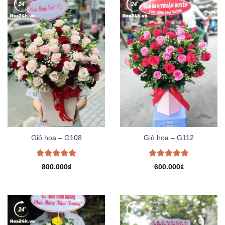
Giỏ hoa – G108
Giỏ hoa – G112
Được xếp
Được xếp
800.000
₫
600.000
₫
hạng
5.00
hạng
5.00
5 sao
5 sao