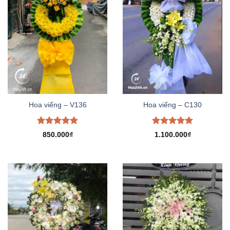
Hoa viếng – V136
Hoa viếng – C130
Được xếp
Được xếp
850.000
₫
1.100.000
₫
hạng
5.00
hạng
5.00
5 sao
5 sao