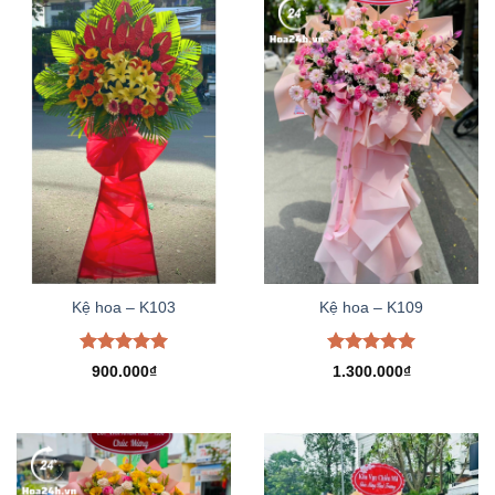
Kệ hoa – K103
Kệ hoa – K109
Được xếp
Được xếp
900.000
₫
1.300.000
₫
hạng
5.00
hạng
5.00
5 sao
5 sao