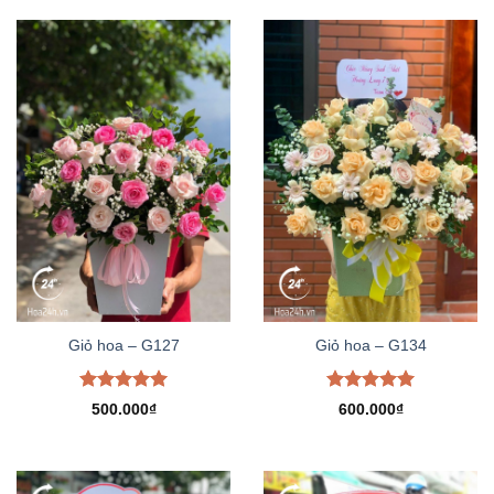
Giỏ hoa – G127
Giỏ hoa – G134
Được xếp
Được xếp
500.000
₫
600.000
₫
hạng
5.00
hạng
5.00
5 sao
5 sao