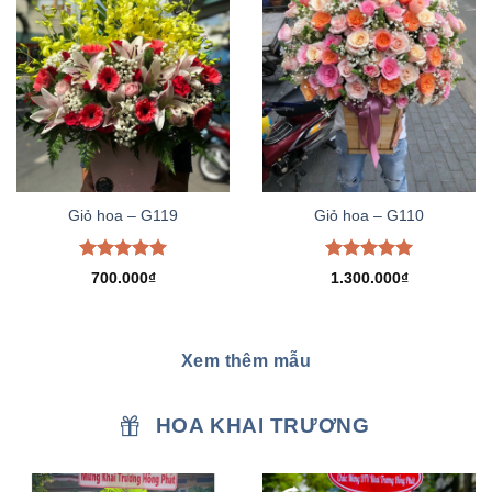
Giỏ hoa – G119
Giỏ hoa – G110
Được xếp
Được xếp
700.000
₫
1.300.000
₫
hạng
5.00
hạng
5.00
5 sao
5 sao
Xem thêm mẫu
HOA KHAI TRƯƠNG