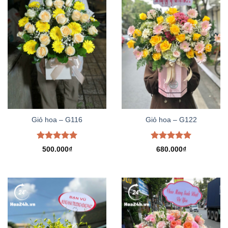
Giỏ hoa – G116
Giỏ hoa – G122
Được xếp
Được xếp
500.000
₫
680.000
₫
hạng
5.00
hạng
5.00
5 sao
5 sao