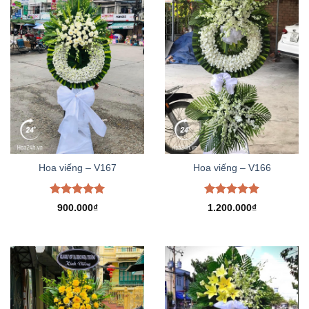
Hoa viếng – V167
Hoa viếng – V166
Được xếp
Được xếp
900.000
₫
1.200.000
₫
hạng
5.00
hạng
5.00
5 sao
5 sao