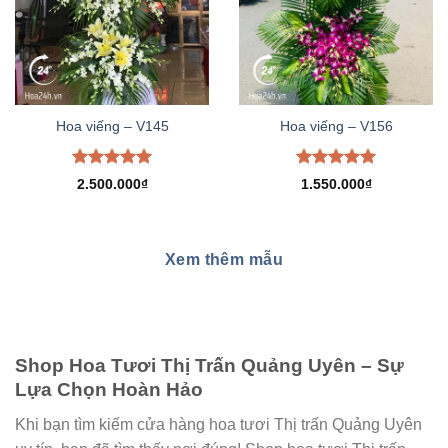
Hoa viếng – V145
Hoa viếng – V156
Được xếp
Được xếp
2.500.000
₫
1.550.000
₫
hạng
5.00
hạng
5.00
5 sao
5 sao
Xem thêm mẫu
Shop Hoa Tươi Thị Trấn Quảng Uyên – Sự
Lựa Chọn Hoàn Hảo
Khi bạn tìm kiếm cửa hàng hoa tươi Thị trấn Quảng Uyên