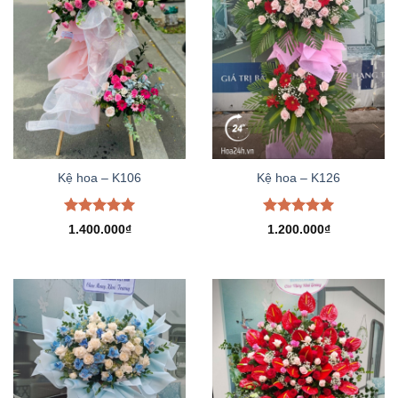
Kệ hoa – K106
Kệ hoa – K126
Được xếp
Được xếp
1.400.000
₫
1.200.000
₫
hạng
5.00
hạng
5.00
5 sao
5 sao