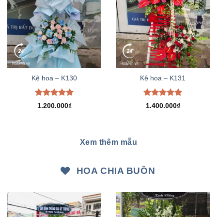
Kệ hoa – K130
Kệ hoa – K131
Được xếp
Được xếp
1.200.000
₫
1.400.000
₫
hạng
5.00
hạng
5.00
5 sao
5 sao
Xem thêm mẫu
HOA CHIA BUỒN