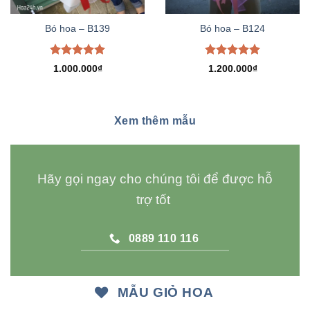
Bó hoa – B139
Bó hoa – B124
Được xếp
Được xếp
1.000.000
₫
1.200.000
₫
hạng
5.00
hạng
5.00
5 sao
5 sao
Xem thêm mẫu
Hãy gọi ngay cho chúng tôi để được hỗ
trợ tốt
0889 110 116
MẪU GIỎ HOA