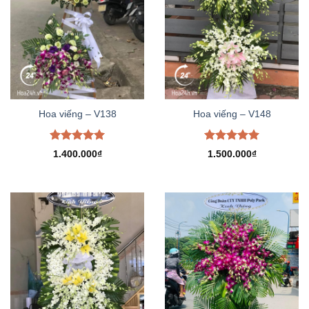
Hoa viếng – V138
Hoa viếng – V148
Được xếp
Được xếp
1.400.000
₫
1.500.000
₫
hạng
5.00
hạng
5.00
5 sao
5 sao