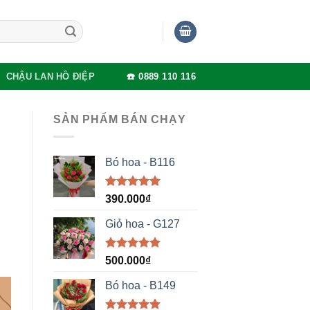
CHẬU LAN HỒ ĐIỆP
☎️ 0889 110 116
SẢN PHẨM BÁN CHẠY
Bó hoa - B116
Được xếp
390.000
₫
hạng
5.00
5 sao
Giỏ hoa - G127
Được xếp
500.000
₫
hạng
5.00
5 sao
Bó hoa - B149