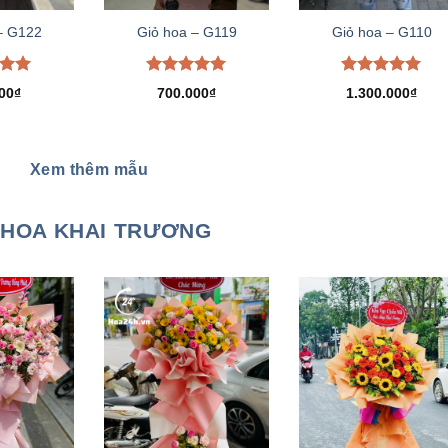
– G122
Giỏ hoa – G119
Giỏ hoa – G110
xếp
Được xếp
Được xếp
00
₫
700.000
₫
1.300.000
₫
.00
hạng
5.00
hạng
5.00
5 sao
5 sao
Xem thêm mẫu
HOA KHAI TRƯƠNG