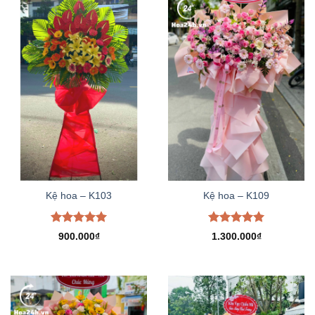
Kệ hoa – K103
Kệ hoa – K109
Được xếp
Được xếp
900.000
₫
1.300.000
₫
hạng
5.00
hạng
5.00
5 sao
5 sao