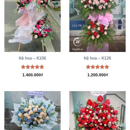
Kệ hoa – K106
Kệ hoa – K126
Được xếp
Được xếp
1.400.000
₫
1.200.000
₫
hạng
5.00
hạng
5.00
5 sao
5 sao