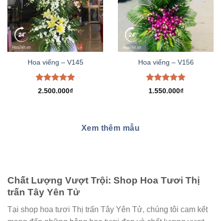
Hoa viếng – V145
Hoa viếng – V156
Được xếp
Được xếp
2.500.000
₫
1.550.000
₫
hạng
5.00
hạng
5.00
5 sao
5 sao
Xem thêm mẫu
Chất Lượng Vượt Trội: Shop Hoa Tươi Thị
trấn Tây Yên Tử
Tại shop hoa tươi Thị trấn Tây Yên Tử, chúng tôi cam kết