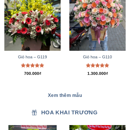
Giỏ hoa – G119
Giỏ hoa – G110
Được xếp
Được xếp
700.000
₫
1.300.000
₫
hạng
5.00
hạng
5.00
5 sao
5 sao
Xem thêm mẫu
HOA KHAI TRƯƠNG