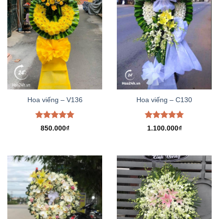
Hoa viếng – V136
Hoa viếng – C130
Được xếp
Được xếp
850.000
₫
1.100.000
₫
hạng
5.00
hạng
5.00
5 sao
5 sao