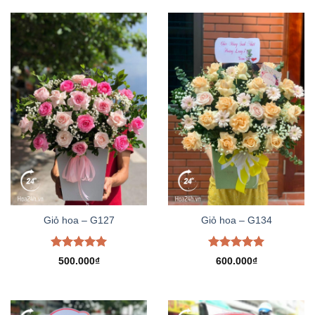
Giỏ hoa – G127
Giỏ hoa – G134
Được xếp
Được xếp
500.000
₫
600.000
₫
hạng
5.00
hạng
5.00
5 sao
5 sao