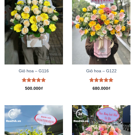
Giỏ hoa – G116
Giỏ hoa – G122
Được xếp
Được xếp
500.000
₫
680.000
₫
hạng
5.00
hạng
5.00
5 sao
5 sao