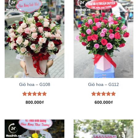
Giỏ hoa – G108
Giỏ hoa – G112
Được xếp
Được xếp
800.000
₫
600.000
₫
hạng
5.00
hạng
5.00
5 sao
5 sao