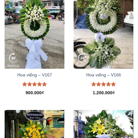
Hoa viếng – V167
Hoa viếng – V166
Được xếp
Được xếp
900.000
₫
1.200.000
₫
hạng
5.00
hạng
5.00
5 sao
5 sao