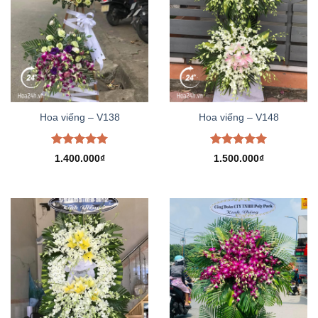
Hoa viếng – V138
Hoa viếng – V148
Được xếp
Được xếp
1.400.000
₫
1.500.000
₫
hạng
5.00
hạng
5.00
5 sao
5 sao