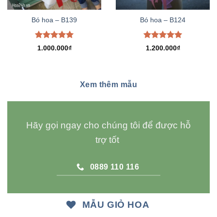
Bó hoa – B139
Bó hoa – B124
Được xếp
Được xếp
1.000.000
₫
1.200.000
₫
hạng
5.00
hạng
5.00
5 sao
5 sao
Xem thêm mẫu
Hãy gọi ngay cho chúng tôi để được hỗ
trợ tốt
0889 110 116
MẪU GIỎ HOA