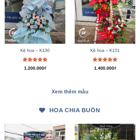
Kệ hoa – K130
Kệ hoa – K131
Được xếp
Được xếp
1.200.000
₫
1.400.000
₫
hạng
5.00
hạng
5.00
5 sao
5 sao
Xem thêm mẫu
HOA CHIA BUỒN