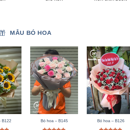
MẪU BÓ HOA
– B122
Bó hoa – B145
Bó hoa – B126