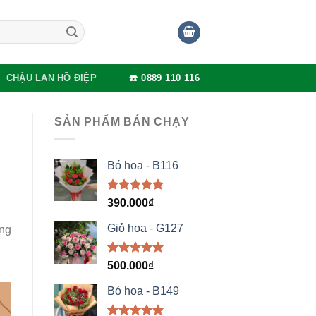
CHẬU LAN HỒ ĐIỆP
☎️ 0889 110 116
SẢN PHẨM BÁN CHẠY
Bó hoa - B116
Được xếp
390.000
₫
hạng
5.00
5 sao
Giỏ hoa - G127
àng
Được xếp
500.000
₫
hạng
5.00
5 sao
Bó hoa - B149