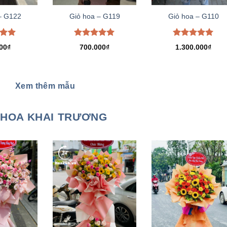
– G122
Giỏ hoa – G119
Giỏ hoa – G110
xếp
Được xếp
Được xếp
00
₫
700.000
₫
1.300.000
₫
.00
hạng
5.00
hạng
5.00
5 sao
5 sao
Xem thêm mẫu
HOA KHAI TRƯƠNG