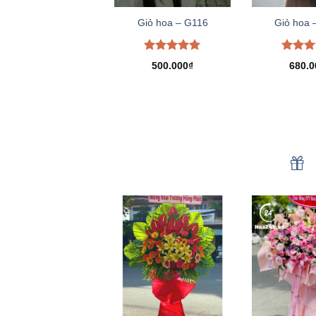
Giỏ hoa – G116
Giỏ hoa 
Được xếp
Được 
500.000
₫
680.0
hạng
5.00
hạng
5
5 sao
5 sao