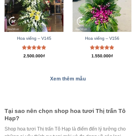
Hoa viếng – V145
Hoa viếng – V156
Được xếp
Được xếp
2.500.000
₫
1.550.000
₫
hạng
5.00
hạng
5.00
5 sao
5 sao
Xem thêm mẫu
Tại sao nên chọn shop hoa tươi Thị trấn Tô
Hạp?
Shop hoa tươi Thị trấn Tô Hạp là điểm đến lý tưởng cho