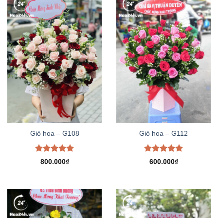
Giỏ hoa – G108
Giỏ hoa – G112
Được xếp
Được xếp
800.000
₫
600.000
₫
hạng
5.00
hạng
5.00
5 sao
5 sao