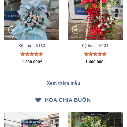
Kệ hoa – K130
Kệ hoa – K131
Được xếp
Được xếp
1.200.000
₫
1.400.000
₫
hạng
5.00
hạng
5.00
5 sao
5 sao
Xem thêm mẫu
HOA CHIA BUỒN