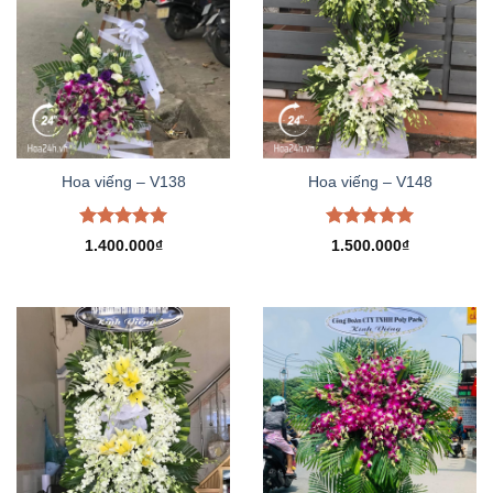
Hoa viếng – V138
Hoa viếng – V148
Được xếp
Được xếp
1.400.000
₫
1.500.000
₫
hạng
5.00
hạng
5.00
5 sao
5 sao