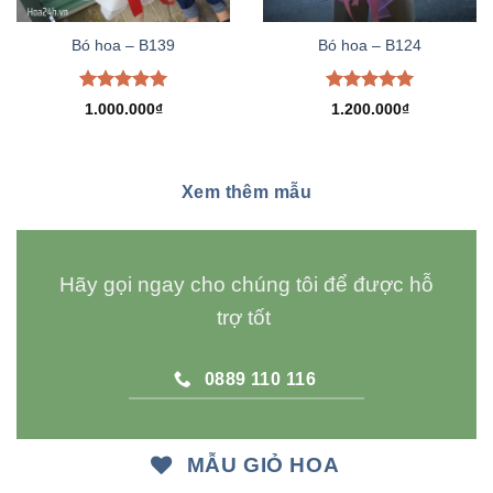
Bó hoa – B139
Bó hoa – B124
Được xếp
Được xếp
1.000.000
₫
1.200.000
₫
hạng
5.00
hạng
5.00
5 sao
5 sao
Xem thêm mẫu
Hãy gọi ngay cho chúng tôi để được hỗ
trợ tốt
0889 110 116
MẪU GIỎ HOA