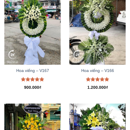
Hoa viếng – V167
Hoa viếng – V166
Được xếp
Được xếp
900.000
₫
1.200.000
₫
hạng
5.00
hạng
5.00
5 sao
5 sao