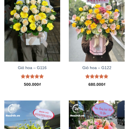
Giỏ hoa – G116
Giỏ hoa – G122
Được xếp
Được xếp
500.000
₫
680.000
₫
hạng
5.00
hạng
5.00
5 sao
5 sao