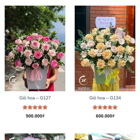
Giỏ hoa – G127
Giỏ hoa – G134
Được xếp
Được xếp
500.000
₫
600.000
₫
hạng
5.00
hạng
5.00
5 sao
5 sao