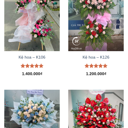
Kệ hoa – K106
Kệ hoa – K126
Được xếp
Được xếp
1.400.000
₫
1.200.000
₫
hạng
5.00
hạng
5.00
5 sao
5 sao