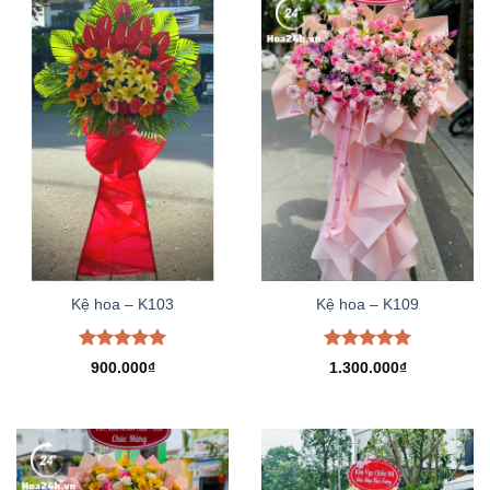
Kệ hoa – K103
Kệ hoa – K109
Được xếp
Được xếp
900.000
₫
1.300.000
₫
hạng
5.00
hạng
5.00
5 sao
5 sao