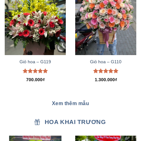
Giỏ hoa – G119
Giỏ hoa – G110
Được xếp
Được xếp
700.000
₫
1.300.000
₫
hạng
5.00
hạng
5.00
5 sao
5 sao
Xem thêm mẫu
HOA KHAI TRƯƠNG