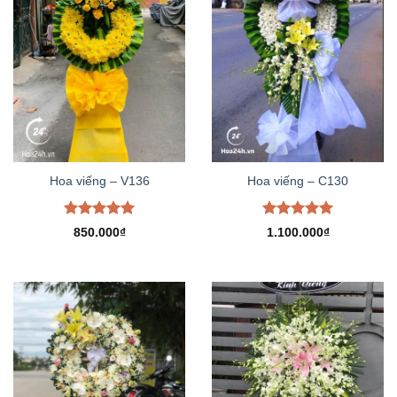
Hoa viếng – V136
Hoa viếng – C130
Được xếp
Được xếp
850.000
₫
1.100.000
₫
hạng
5.00
hạng
5.00
5 sao
5 sao