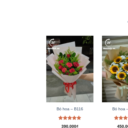
Bó hoa – B116
Bó hoa 
Được xếp
Được 
390.000
₫
450.0