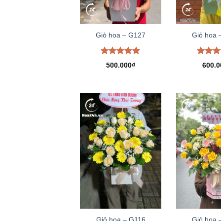
Giỏ hoa – G127
Giỏ hoa 
Được xếp
Được 
500.000
₫
600.0
hạng
5.00
hạng
5
5 sao
5 sao
Giỏ hoa – G116
Giỏ hoa 