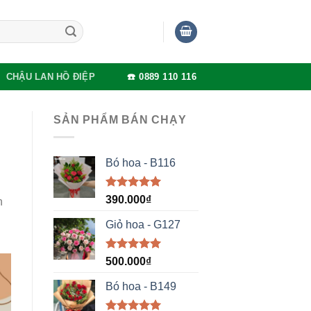
CHẬU LAN HỒ ĐIỆP
☎️ 0889 110 116
SẢN PHẨM BÁN CHẠY
Bó hoa - B116
Được xếp
390.000
₫
n
hạng
5.00
5 sao
Giỏ hoa - G127
Được xếp
500.000
₫
hạng
5.00
5 sao
Bó hoa - B149