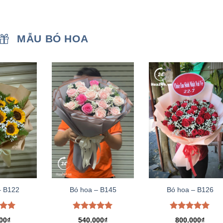
MẪU BÓ HOA
– B122
Bó hoa – B145
Bó hoa – B126
xếp
Được xếp
Được xếp
00
₫
540.000
₫
800.000
₫