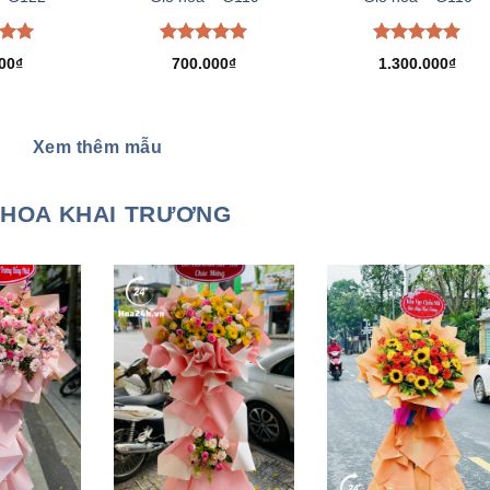
xếp
Được xếp
Được xếp
00
₫
700.000
₫
1.300.000
₫
.00
hạng
5.00
hạng
5.00
5 sao
5 sao
Xem thêm mẫu
HOA KHAI TRƯƠNG