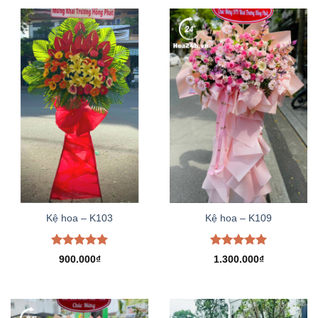
Kệ hoa – K103
Kệ hoa – K109
Được xếp
Được xếp
900.000
₫
1.300.000
₫
hạng
5.00
hạng
5.00
5 sao
5 sao