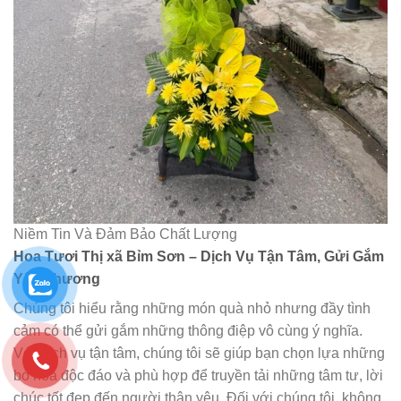
Niềm Tin Và Đảm Bảo Chất Lượng
Hoa Tươi Thị xã Bỉm Sơn – Dịch Vụ Tận Tâm, Gửi Gắm
Yêu Thương
Chúng tôi hiểu rằng những món quà nhỏ nhưng đầy tình
cảm có thể gửi gắm những thông điệp vô cùng ý nghĩa.
Với dịch vụ tận tâm, chúng tôi sẽ giúp bạn chọn lựa những
bó hoa độc đáo và phù hợp để truyền tải những tâm tư, lời
chúc tốt đẹp đến người thân yêu. Đối với chúng tôi, không