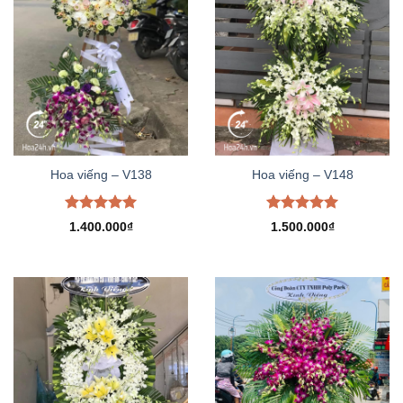
Hoa viếng – V138
Hoa viếng – V148
Được xếp
Được xếp
1.400.000
₫
1.500.000
₫
hạng
5.00
hạng
5.00
5 sao
5 sao