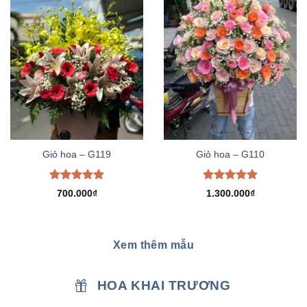
Giỏ hoa – G119
Giỏ hoa – G110
Được xếp
Được xếp
700.000
₫
1.300.000
₫
hạng
5.00
hạng
5.00
5 sao
5 sao
Xem thêm mẫu
HOA KHAI TRƯƠNG