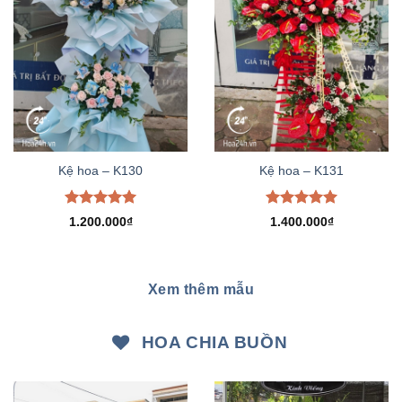
Kệ hoa – K130
Kệ hoa – K131
Được xếp
Được xếp
1.200.000
₫
1.400.000
₫
hạng
5.00
hạng
5.00
5 sao
5 sao
Xem thêm mẫu
HOA CHIA BUỒN