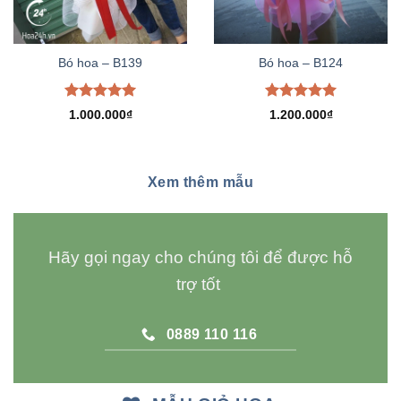
Bó hoa – B139
Bó hoa – B124
Được xếp
Được xếp
1.000.000
₫
1.200.000
₫
hạng
5.00
hạng
5.00
5 sao
5 sao
Xem thêm mẫu
Hãy gọi ngay cho chúng tôi để được hỗ
trợ tốt
0889 110 116