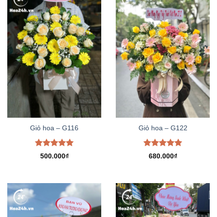
Giỏ hoa – G116
Giỏ hoa – G122
Được xếp
Được xếp
500.000
₫
680.000
₫
hạng
5.00
hạng
5.00
5 sao
5 sao