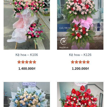
Kệ hoa – K106
Kệ hoa – K126
Được xếp
Được xếp
1.400.000
₫
1.200.000
₫
hạng
5.00
hạng
5.00
5 sao
5 sao