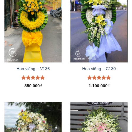
Hoa viếng – V136
Hoa viếng – C130
Được xếp
Được xếp
850.000
₫
1.100.000
₫
hạng
5.00
hạng
5.00
5 sao
5 sao