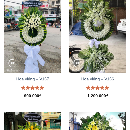
Hoa viếng – V167
Hoa viếng – V166
Được xếp
Được xếp
900.000
₫
1.200.000
₫
hạng
5.00
hạng
5.00
5 sao
5 sao