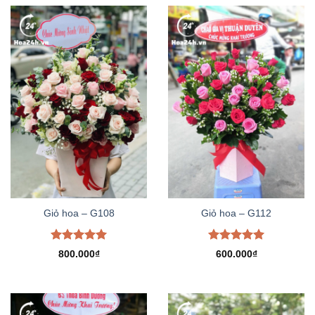
Giỏ hoa – G108
Giỏ hoa – G112
Được xếp
Được xếp
800.000
₫
600.000
₫
hạng
5.00
hạng
5.00
5 sao
5 sao