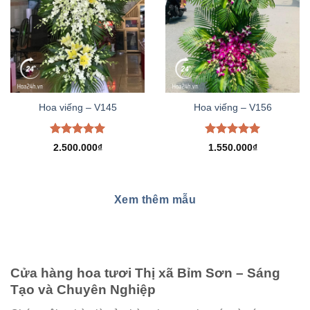
Hoa viếng – V145
Hoa viếng – V156
Được xếp
Được xếp
2.500.000
₫
1.550.000
₫
hạng
5.00
hạng
5.00
5 sao
5 sao
Xem thêm mẫu
Cửa hàng hoa tươi Thị xã Bỉm Sơn – Sáng
Tạo và Chuyên Nghiệp