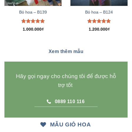
Bó hoa – B139
Bó hoa – B124
Được xếp
Được xếp
1.000.000
₫
1.200.000
₫
hạng
5.00
hạng
5.00
5 sao
5 sao
Xem thêm mẫu
Hãy gọi ngay cho chúng tôi để được hỗ
trợ tốt
0889 110 116
MẪU GIỎ HOA