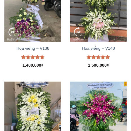
Hoa viếng – V138
Hoa viếng – V148
Được xếp
Được xếp
1.400.000
₫
1.500.000
₫
hạng
5.00
hạng
5.00
5 sao
5 sao