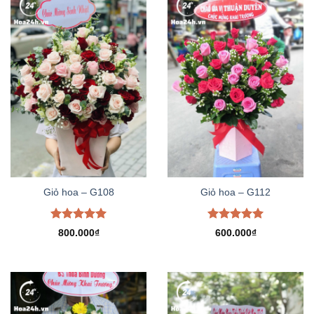
Giỏ hoa – G108
Giỏ hoa – G112
Được xếp
Được xếp
800.000
₫
600.000
₫
hạng
5.00
hạng
5.00
5 sao
5 sao