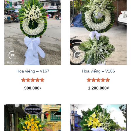
Hoa viếng – V167
Hoa viếng – V166
Được xếp
Được xếp
900.000
₫
1.200.000
₫
hạng
5.00
hạng
5.00
5 sao
5 sao