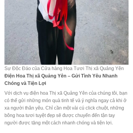
Sự Độc Đáo của Cửa hàng Hoa Tươi Thị xã Quảng Yên
Điện Hoa Thị xã Quảng Yên – Gửi Tình Yêu Nhanh
Chóng và Tiện Lợi
Với dịch vụ điện hoa Thị xã Quảng Yên của chúng tôi, bạn
có thể gửi những món quà tinh tế và ý nghĩa ngay cả khi ở
xa người thân yêu. Chỉ cần một vài cú click chuột, những
bông hoa tươi tuyệt đẹp sẽ được chuyển đến tận tay
người được tặng một cách nhanh chóng và tiện lợi.