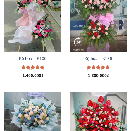
Kệ hoa – K106
Kệ hoa – K126
Được xếp
Được xếp
1.400.000
₫
1.200.000
₫
hạng
5.00
hạng
5.00
5 sao
5 sao