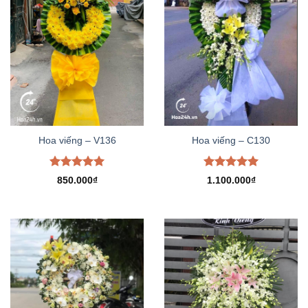
Hoa viếng – V136
Hoa viếng – C130
Được xếp
Được xếp
850.000
₫
1.100.000
₫
hạng
5.00
hạng
5.00
5 sao
5 sao