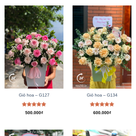
Giỏ hoa – G127
Giỏ hoa – G134
Được xếp
Được xếp
500.000
₫
600.000
₫
hạng
5.00
hạng
5.00
5 sao
5 sao