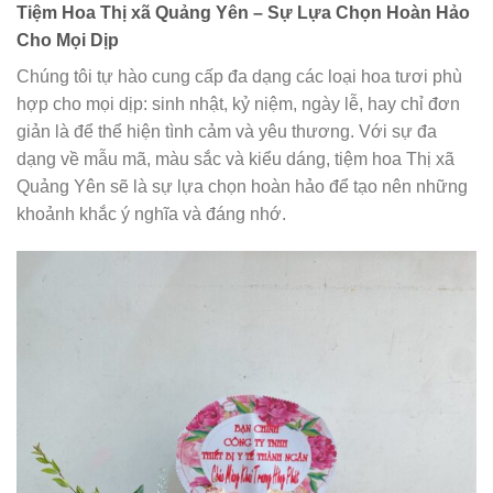
Tiệm Hoa Thị xã Quảng Yên – Sự Lựa Chọn Hoàn Hảo
Cho Mọi Dịp
Chúng tôi tự hào cung cấp đa dạng các loại hoa tươi phù
hợp cho mọi dịp: sinh nhật, kỷ niệm, ngày lễ, hay chỉ đơn
giản là để thể hiện tình cảm và yêu thương. Với sự đa
dạng về mẫu mã, màu sắc và kiểu dáng, tiệm hoa Thị xã
Quảng Yên sẽ là sự lựa chọn hoàn hảo để tạo nên những
khoảnh khắc ý nghĩa và đáng nhớ.