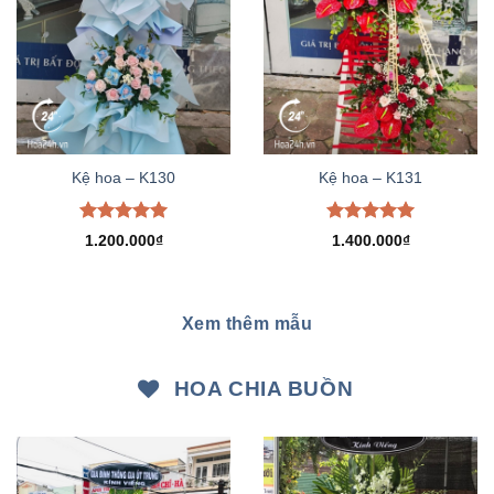
Kệ hoa – K130
Kệ hoa – K131
Được xếp
Được xếp
1.200.000
₫
1.400.000
₫
hạng
5.00
hạng
5.00
5 sao
5 sao
Xem thêm mẫu
HOA CHIA BUỒN