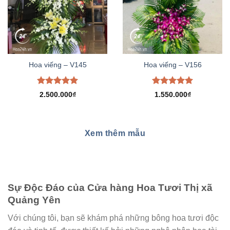
Hoa viếng – V145
Hoa viếng – V156
Được xếp
Được xếp
2.500.000
₫
1.550.000
₫
hạng
5.00
hạng
5.00
5 sao
5 sao
Xem thêm mẫu
Sự Độc Đáo của Cửa hàng Hoa Tươi Thị xã
Quảng Yên
Với chúng tôi, bạn sẽ khám phá những bông hoa tươi độc