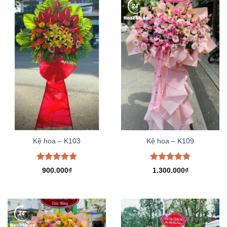
Kệ hoa – K103
Kệ hoa – K109
Được xếp
Được xếp
900.000
₫
1.300.000
₫
hạng
5.00
hạng
5.00
5 sao
5 sao