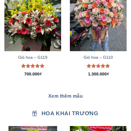
Giỏ hoa – G119
Giỏ hoa – G110
Được xếp
Được xếp
700.000
₫
1.300.000
₫
hạng
5.00
hạng
5.00
5 sao
5 sao
Xem thêm mẫu
HOA KHAI TRƯƠNG