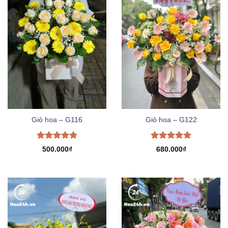
Giỏ hoa – G116
Giỏ hoa – G122
Được xếp
Được xếp
500.000
₫
680.000
₫
hạng
5.00
hạng
5.00
5 sao
5 sao