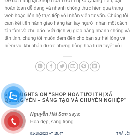
Để đặt hàng tại Shop Hoa Tươi Thị xã Quảng Yên, bạn
hoàn toàn dễ dàng và nhanh chóng thực hiện qua trang
web hoặc liên hệ trực tiếp với nhân viên tư vấn. Chúng tôi
cam kết tiến hành giao hàng tận tay người nhận một cách
tận tâm và chu đáo. Với dịch vụ giao hàng nhanh chóng và
tận tình, chúng tôi muốn đem đến cho bạn sự hài lòng và
niềm vui khi nhận được những bông hoa tươi tuyệt vời.
6 THOUGHTS ON “
SHOP HOA TƯƠI THỊ XÃ
QUẢNG YÊN – SÁNG TẠO VÀ CHUYÊN NGHIỆP
”
Nguyễn Hải Sơn
says:
Hoa đẹp, sang trọng
01/10/2023 AT 15:47
TRẢ LỜI