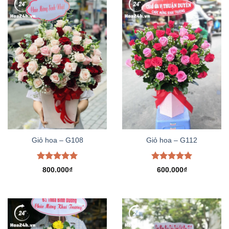
Giỏ hoa – G108
Giỏ hoa – G112
Được xếp
Được xếp
800.000
₫
600.000
₫
hạng
5.00
hạng
5.00
5 sao
5 sao