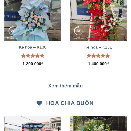
Kệ hoa – K130
Kệ hoa – K131
Được xếp
Được xếp
1.200.000
₫
1.400.000
₫
hạng
5.00
hạng
5.00
5 sao
5 sao
Xem thêm mẫu
HOA CHIA BUỒN