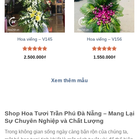
Hoa viếng – V145
Hoa viếng – V156
Được xếp
Được xếp
2.500.000
₫
1.550.000
₫
hạng
5.00
hạng
5.00
5 sao
5 sao
Xem thêm mẫu
Shop Hoa Tươi Trần Phú Đà Nẵng – Mang Lại
Sự Chuyên Nghiệp và Chất Lượng
Trong không gian sống ngày càng bận rộn của chúng ta,