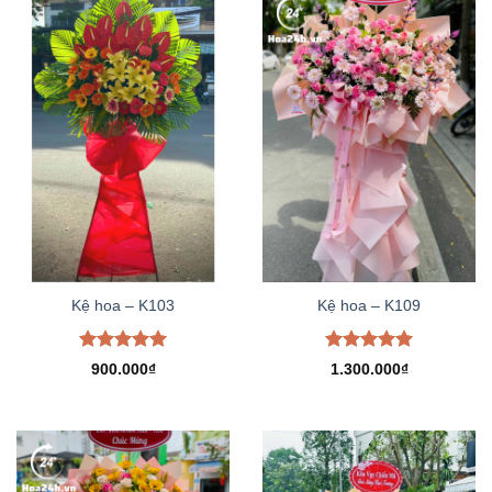
Kệ hoa – K103
Kệ hoa – K109
Được xếp
Được xếp
900.000
₫
1.300.000
₫
hạng
5.00
hạng
5.00
5 sao
5 sao