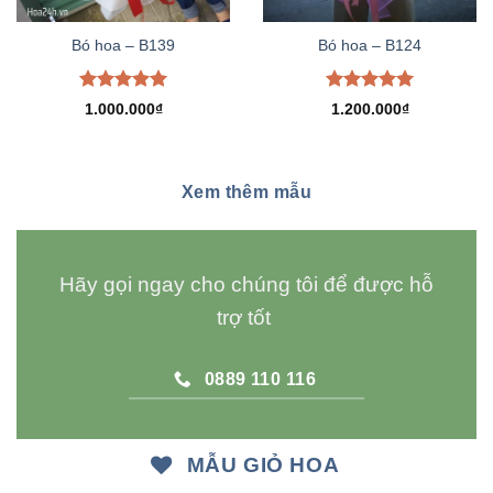
Bó hoa – B139
Bó hoa – B124
Được xếp
Được xếp
1.000.000
₫
1.200.000
₫
hạng
5.00
hạng
5.00
5 sao
5 sao
Xem thêm mẫu
Hãy gọi ngay cho chúng tôi để được hỗ
trợ tốt
0889 110 116
MẪU GIỎ HOA