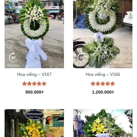
Hoa viếng – V167
Hoa viếng – V166
Được xếp
Được xếp
900.000
₫
1.200.000
₫
hạng
5.00
hạng
5.00
5 sao
5 sao