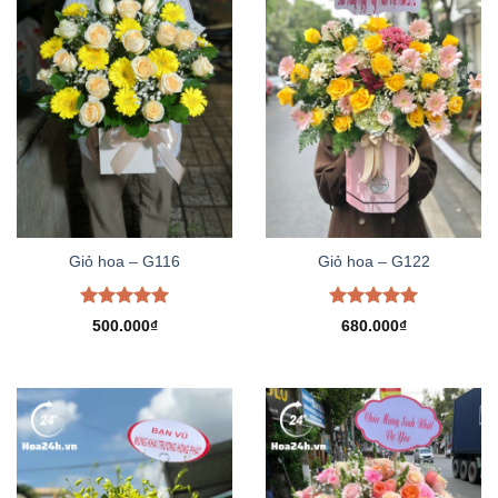
Giỏ hoa – G116
Giỏ hoa – G122
Được xếp
Được xếp
500.000
₫
680.000
₫
hạng
5.00
hạng
5.00
5 sao
5 sao