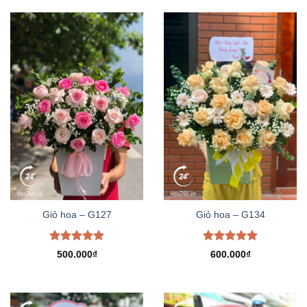
Giỏ hoa – G127
Giỏ hoa – G134
Được xếp
Được xếp
500.000
₫
600.000
₫
hạng
5.00
hạng
5.00
5 sao
5 sao