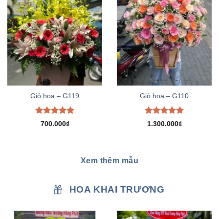
Giỏ hoa – G119
Giỏ hoa – G110
Được xếp
Được xếp
700.000
₫
1.300.000
₫
hạng
5.00
hạng
5.00
5 sao
5 sao
Xem thêm mẫu
HOA KHAI TRƯƠNG