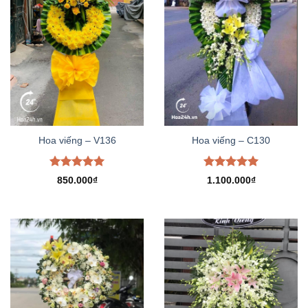
Hoa viếng – V136
Hoa viếng – C130
Được xếp
Được xếp
850.000
₫
1.100.000
₫
hạng
5.00
hạng
5.00
5 sao
5 sao