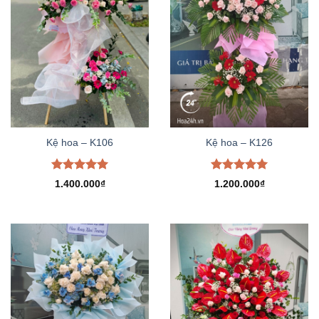
Kệ hoa – K106
Kệ hoa – K126
Được xếp
Được xếp
1.400.000
₫
1.200.000
₫
hạng
5.00
hạng
5.00
5 sao
5 sao