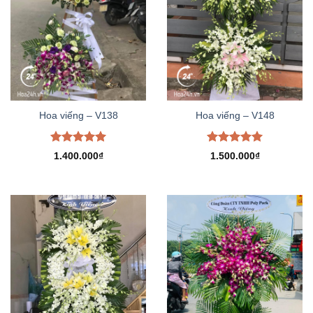
Hoa viếng – V138
Hoa viếng – V148
Được xếp
Được xếp
1.400.000
₫
1.500.000
₫
hạng
5.00
hạng
5.00
5 sao
5 sao